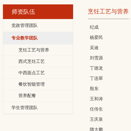
烹饪工艺与营养
师资队伍
党政管理团队
纪成
杨爱民
专业教学团队
吴迪
烹饪工艺与营养
刘雪源
西式烹饪工艺
丁德龙
中西面点工艺
丁连翠
餐饮智能管理
殷东
营养配餐
王和涛
学生管理团队
任传生
王庆泉
隋大鹏