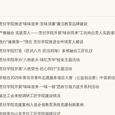
烹饪学院推进“味味道来·至味清廉”廉洁教育品牌建设
产教融合 实践育人——烹饪学院开展“味你而来”工坊岗位育人实践项
践行“健康第一”理念 烹饪学院推进全环境育人建设
烹饪学院打造《匠武八方·匠仪四海》多维融合工匠礼仪
烹饪学院举办“八秩薪火·味忆芳华”校友主题活动
烹饪学院开展“八秩荣光·匠心同行”主题活动
学校在2025年青岛市青年志愿服务项目大赛（公益创业赛）中喜获
烹饪学院开展“味味道来·一味一格”思政引领力提升系列活动
省总工会来校调研工匠学院建设情况
烹饪学院党建案例入选全省教育系统党建创新案例
学校举办山东烹饪工匠学院揭牌仪式