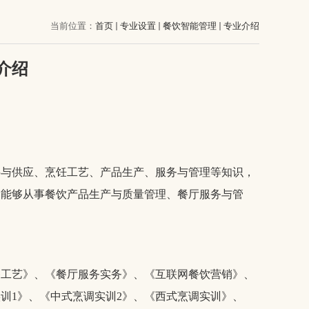
当前位置：
首页
专业设置
餐饮智能管理
专业介绍
介绍
料与供应、烹饪工艺、产品生产、服务与管理等知识，
，能够从事餐饮产品生产与质量管理、餐厅服务与管
餐工艺》
、
《餐厅服务实务》
、
《互联网餐饮营销》
、
实训
1
》
、
《中式烹调实训
2
》
、
《西式烹调实训》
、