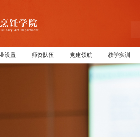
业设置
师资队伍
党建领航
教学实训