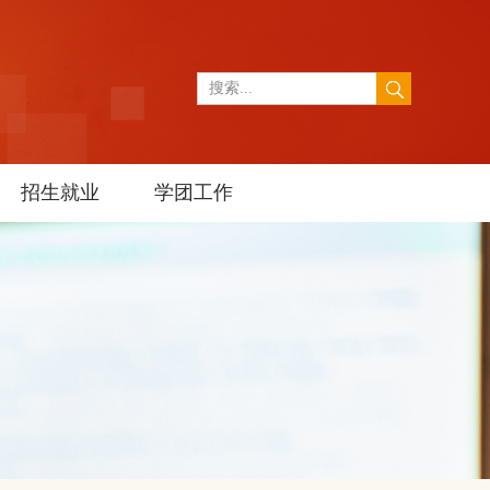
招生就业
学团工作