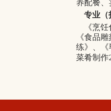
养配餐、
专业（
《烹饪
《食品雕
练》
、
《
菜肴制作