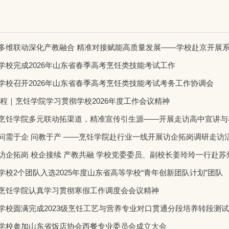
多维联动深化产教融合 精准对接赋能高质量发展——学校赴京开展
学校完成2026年山东省春季高考烹饪类技能考试工作
学校召开2026年山东省春季高考烹饪类技能考试考务工作协调会
新程｜烹饪学院学习贯彻学校2026年度工作会议精神
烹饪学院多元联动拓渠道，精准宣传引生源——开展走访高中宣讲与在校
问需于企 问教于产 ——烹饪学院赴行业一线开展访企拓岗调研走访
访企拓岗 校企接续 产教共融 学校党委委员、副校长姜玲玲一行赴
学校2个团队入选2025年度山东省高等学校“青年创新团队计划”团队
烹饪学院认真学习贯彻寒假工作调度会会议精神
学校圆满完成2023级烹饪工艺与营养专业对口贯通分段培养转段测
学校参加山东省饭店协会西餐专业委员会成立大会