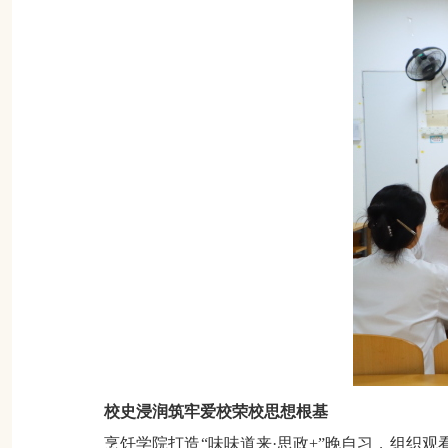
校史浸润
筑牢爱校荣校思想根基
烹饪学院打造
“味味道来·思政+”晚自习，组织