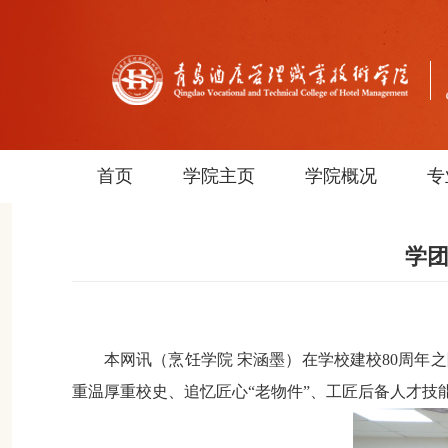
首页
学院主页
学院概况
专
学团
本网讯
（烹饪学院
宋涵墨）
在学校建校
80周年
重温厚重校史、追忆匠心“老物件”、工匠后备人才